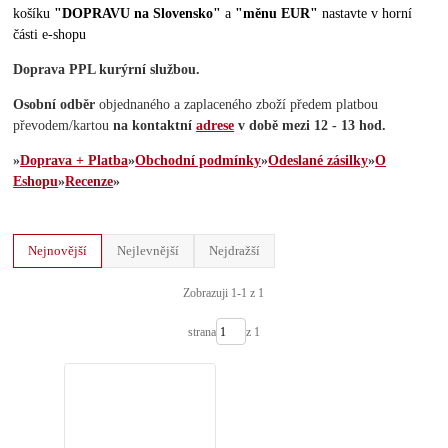
košíku
"DOPRAVU na Slovensko"
a
"měnu EUR"
nastavte v horní
části e-shopu
Doprava PPL kurýrní službou.
Osobní odběr
objednaného a zaplaceného zboží předem platbou
převodem/kartou
na kontaktní
adrese
v době mezi 12 - 13 hod.
»
Doprava + Platba
»
Obchodní podmínky
»
Odeslané zásilky
»
O
Eshopu
»
Recenze
»
Nejnovější
Nejlevnější
Nejdražší
Zobrazuji 1-1 z 1
strana
z 1