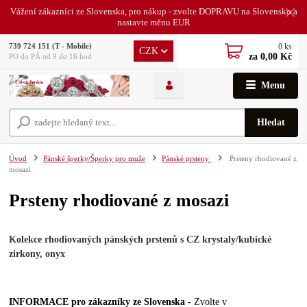
Vážení zákazníci ze Slovenska, pro nákup - zvolte DOPRAVU na Slovensko a
nastavte měnu EUR
0
ks
739 724 151 (T - Mobile)
CZK
za
0,00 Kč
PO do PÁ od 9 do 16 hod
Menu
Hledat
Úvod
Pánské šperky/Šperky pro muže
Pánské prsteny
Prsteny rhodiované z
mosazi
Prsteny rhodiované z mosazi
Kolekce rhodiovaných pánských prstenů
s CZ krystaly/kubické
zirkony, onyx
INFORMACE pro zákazníky ze Slovenska -
Zvolte v