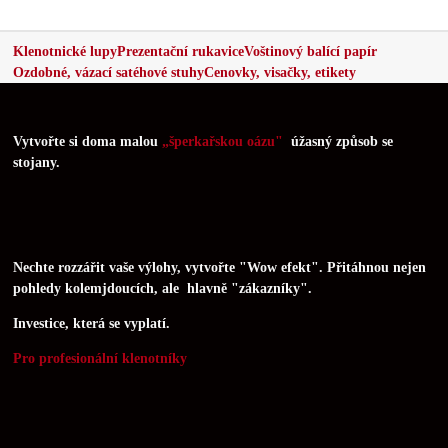
Klenotnické lupy
Prezentační rukavice
Voštinový balící papír
Ozdobné, vázací satéhové stuhy
Cenovky, visačky, etikety
Vytvořte si doma malou
„šperkařskou oázu"
úžasný způsob se
stojany.
Nechte rozzářit vaše výlohy, vytvořte "Wow efekt". Přitáhnou nejen
pohledy kolemjdoucích, ale hlavně "zákazníky".
Investice, která se vyplatí.
Pro profesionální klenotníky