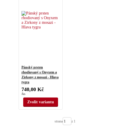
Pánský prsten
rhodiovaný s Onyxem a
Zirkony z mosazi - Hlava
tygra
740,00 Kč
/
ks
Zvolit variantu
strana
z 1