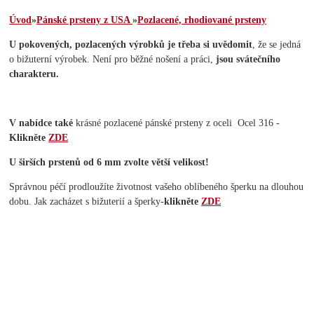
Úvod
»
Pánské prsteny z USA
»
Pozlacené, rhodiované prsteny
U pokovených, pozlacených výrobků je třeba si uvědomit
, že se jedná
o bižuterní výrobek. Není pro běžné nošení a práci,
jsou svátečního
charakteru.
V nabídce také
krásné pozlacené pánské prsteny z oceli Ocel 316 -
Klikněte
ZDE
U širších prstenů od 6 mm zvolte větší velikost!
Správnou péčí prodloužíte životnost vašeho oblíbeného šperku na dlouhou
dobu. Jak zacházet s bižuterií a šperky-
klikněte
ZDE